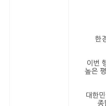
한경
이번 
높은 
대한민
종