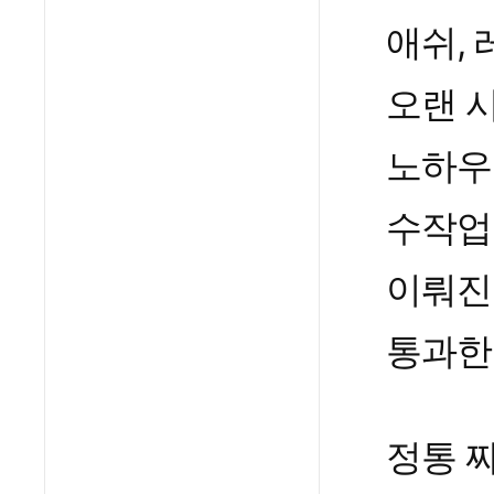
애쉬,
오랜 
노하우
수작업
이뤄진
통과한
정통 