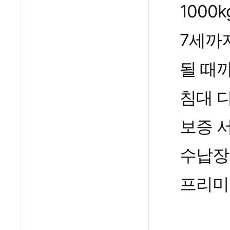
1000
7세까
될 때
침대 
보증 
수납장
프리미