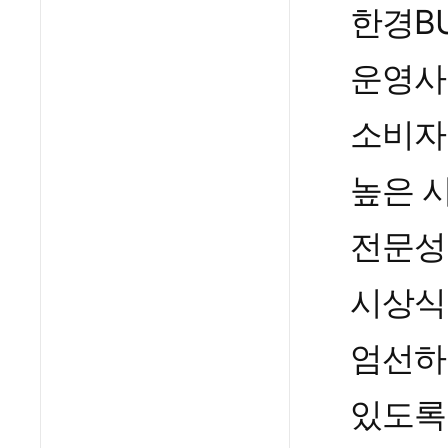
한경B
운영사
소비자
높은 
전문성
시상식
엄선하
있도록