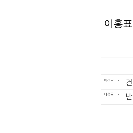
이홍표 기
이전글
건
다음글
반