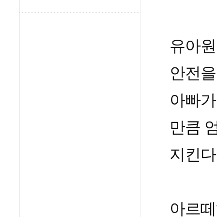
유아원
안전을
아빠가
만큼 
지킨다
아르떼