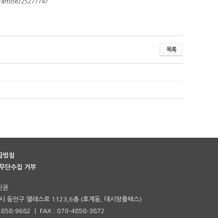
article/25277747
목록
급방침
무단수집 거부
진권
 동안구 엘레스로 1123,6층 (호계동, 데시앙플렉스)
-4858-9682 | FAX : 070-4858-3872