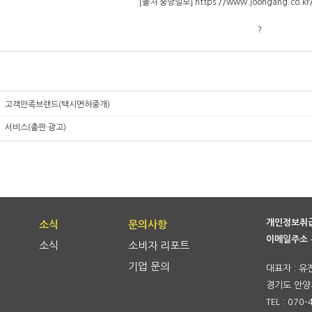
[출처:중앙일보] https://
www.joongang.co.kr/
?
고객만족브랜드(택시면허중개)
서비스(출판·광고)
개인정보취
소식
문의사항
이메일주소 
소식
소비자 리포트
기업 문의
대표자 : 유
경기도 안양시
TEL : 070