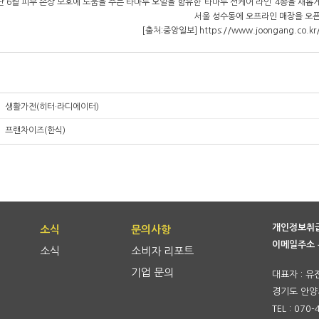
 6월 피부 손상 보호에 도움을 주는 타마누 오일을 함유한 ‘타마누 선케어 라인’ 4종을 새
서울 성수동에 오프라인 매장을 오픈
[출처:중앙일보] https://
www.joongang.co.kr/
생활가전(히터·라디에이터)
프랜차이즈(한식)
개인정보취
소식
문의사항
이메일주소 
소식
소비자 리포트
기업 문의
대표자 : 유
경기도 안양시
TEL : 070