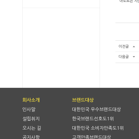
아도르는 지난
이전글
다음글
회사소개
브랜드대상
인사말
대한민국 우수브랜드대상
설립취지
한국브랜드선호도1위
오시는 길
대한민국 소비자만족도1위
공지사항
고객만족브랜드대상