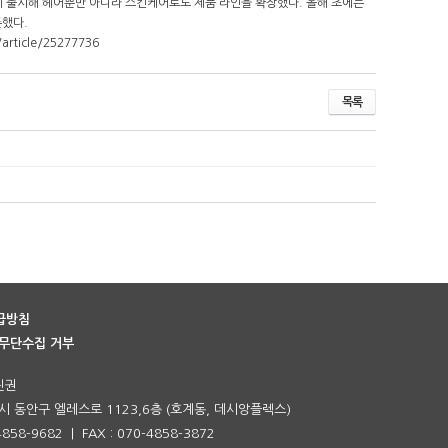
롭게 출시해 헤어뿐만 아니라 스킨케어로도 제품 라인을 확장했다. 올해 초에는
했다.
article/25277736
목록
급방침
무단수집 거부
진권
 동안구 엘레스로 1123,6층 (호계동, 데시앙플렉스)
-4858-9682 | FAX : 070-4858-3872