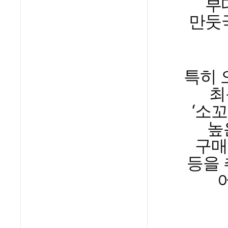
부
만둣국
특히 
최
‘소
높
구매
등을 