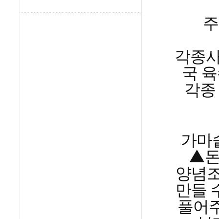
주
각종사
국 
각종
가마솥
▲돈
양념조
만들 
풀어주