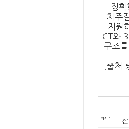
정확
치주질
지원하
CT와 
구조를
[출처:중
이전글
산