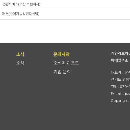
생활서비스(포장·소형이사)
패션(수제기능성건강신발)
개인정보취
소식
문의사항
이메일주소 
소식
소비자 리포트
기업 문의
대표자 : 유
경기도 안양시
TEL : 070
E-mail : j
Copyrigh