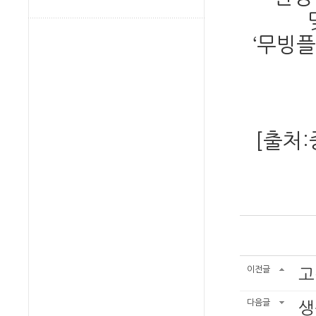
‘무빙플
[출처:
이전글
고
다음글
생