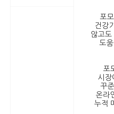
포모
건강기
않고도
도움
포
시장
꾸준
온라인
누적 