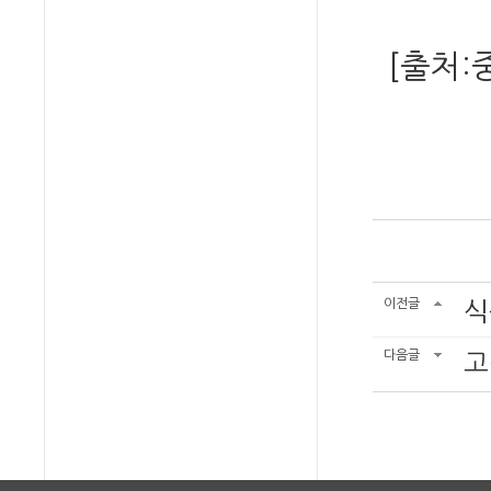
[출처:중
이전글
식
다음글
고