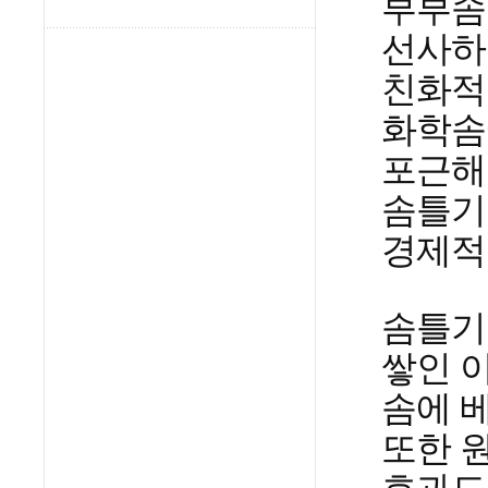
부부솜
선사하
친화적
화학솜
포근해
솜틀기
경제적
솜틀기
쌓인 
솜에 
또한 