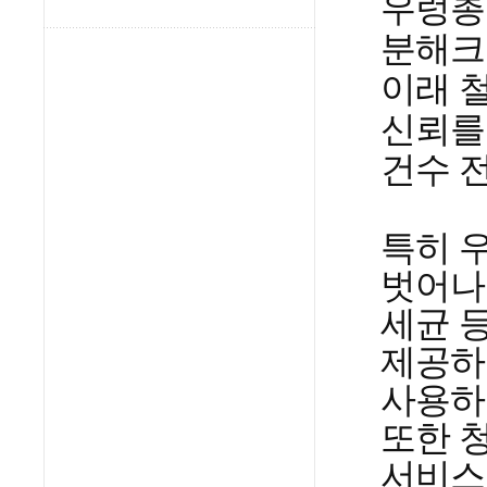
우렁총
분해크
이래 
신뢰를
건수 
특히 
벗어나
세균 
제공하
사용하
또한 청
서비스